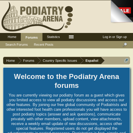
Home
Statistics
Log in or Sign up
Forums
Search Forums
Recent Posts
Home
Forums
Country Specific Issues
Español
Welcome to the Podiatry Arena
forums
You are currently viewing our podiatry forum as a guest which gives
you limited access to view all podiatry discussions and access our
other features. By joining our free global community of Podiatrists and
other interested foot health care professionals you will have access to
post podiatry topics (answer and ask questions), communicate
privately with other members, upload content, view attachments,
receive a weekly email update of new discussions, access other
special features. Registered users do not get displayed the