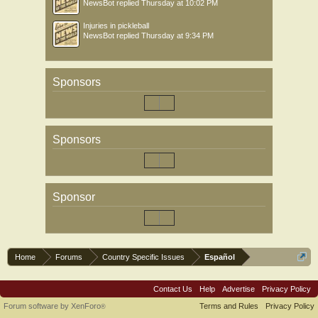
NewsBot
replied
Thursday at 10:02 PM
Injuries in pickleball
NewsBot
replied
Thursday at 9:34 PM
Sponsors
Sponsors
Sponsor
Home
Forums
Country Specific Issues
Español
Contact Us
Help
Advertise
Privacy Policy
Forum software by XenForo
Terms and Rules
Privacy Policy
®