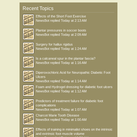
Recent Topics
Effects of the Short Foot Exercise
NewsBot
replied
Today at 2:13 AM
Plantar pressures in soccer boots
NewsBot
replied
Today at 2:09 AM
Surgery for hallux rigidus
NewsBot
replied
Today at 1:24 AM
Is a calcaneal spur in the plantar fascia?
NewsBot
replied
Today at 1:16 AM
Diperoxochloric Acid for Neuropathic Diabetic Foot
Ulcers
NewsBot
replied
Today at 1:14 AM
Foam and Hydrogel dressing for diabetic foot ulcers
NewsBot
replied
Today at 1:12 AM
Predictors of treatment failure for diabetic foot
complications
NewsBot
replied
Today at 1:07 AM
Charcot Marie Tooth Disease
NewsBot
replied
Today at 1:00 AM
Effects of training in minimalist shoes on the intrinsic
and extrinsic foot muscle volume