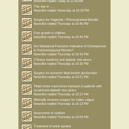
NewsBot
replied
Today at 12:56 AM
This day in .....
NewsBot
replied
Yesterday at 10:18 PM
Surgery for Haglunds / Retrocalcaneal Bursitis
NewsBot
replied
Thursday at 10:46 PM
Foot growth in children
NewsBot
replied
Thursday at 10:45 PM
Are Metatarsal Fractures Indicative of Osteoporosis
in Postmenopausal Women?
NewsBot
replied
Thursday at 10:42 PM
Chinese medicine and diabetic foot ulcers
NewsBot
replied
Thursday at 10:30 PM
Surgery for posterior tibial tendon dysfunction
NewsBot
replied
Thursday at 10:21 PM
Tibial cortex transverse transport in patients with
recalcitrant diabetic foot ulcers
NewsBot
replied
Thursday at 10:17 PM
Minimally invasive surgery for hallux valgus
NewsBot
replied
Thursday at 10:13 PM
Asessment of clubfoot
NewsBot
replied
Thursday at 10:09 PM
Treatment of ankle sprains