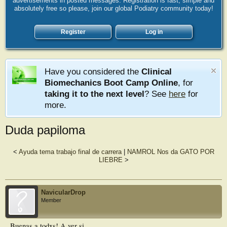
advertisements in posted messages. Registration is fast, simple and
absolutely free so please, join our global Podiatry community today!
Register
Log in
Have you considered the
Clinical
Biomechanics Boot Camp Online
, for
taking it to the next level
? See
here
for
more.
Duda papiloma
<
Ayuda tema trabajo final de carrera
|
NAMROL Nos da GATO POR
LIEBRE
>
NavicularDrop
Member
Buenas a todxs! A ver si