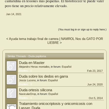
cantaridina en lesiones más pequeñas. El histofreezer te puede valer
pero tiene un precio relativamente elevado.
Jan 14, 2021
(You must log in or sign up to reply here.)
<
Ayuda tema trabajo final de carrera
|
NAMROL Nos da GATO POR
LIEBRE
>
Similar Threads - Duda papiloma
Duda en Master
Alejandro Heras montalbo
, in forum:
Español
Replies:
0
Feb 23, 2017
Duda sobre los dedos en garra
Jesús Luceno
, in forum:
Español
Replies:
3
Jun 24, 2020
Duda ortesis silicona
NavicularDrop
, in forum:
Español
Replies:
4
Oct 5, 2014
Tratamiento onicocriptosis y onicomicosis con
Lasser, Duda